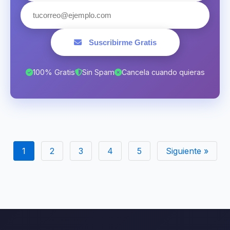
Suscribirme Gratis
100% Gratis
Sin Spam
Cancela cuando quieras
1
2
3
4
5
Siguiente »