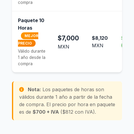
compra
Paquete 10
Horas
MEJOR
$7,000
$8,120
$1,0
PRECIO
MXN
(12.5
MXN
Válido durante
1 año desde la
compra
Nota:
Los paquetes de horas son
válidos durante 1 año a partir de la fecha
de compra. El precio por hora en paquete
es de
$700 + IVA
($812 con IVA).