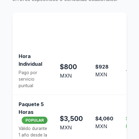
Precio
Precio
Concepto
con
Ahor
sin IVA
IVA
Hora
Individual
$800
$928
-
Pago por
MXN
MXN
servicio
puntual
Paquete 5
Horas
$3,500
$4,060
$500
POPULAR
MXN
(12.5
MXN
Válido durante
1 año desde la