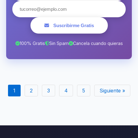
Suscribirme Gratis
100% Gratis
Sin Spam
Cancela cuando quieras
1
2
3
4
5
Siguiente »