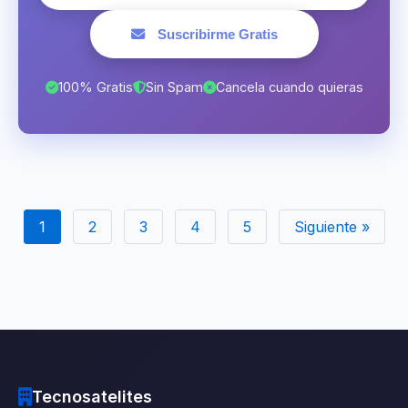
Suscribirme Gratis
100% Gratis
Sin Spam
Cancela cuando quieras
1
2
3
4
5
Siguiente »
Tecnosatelites