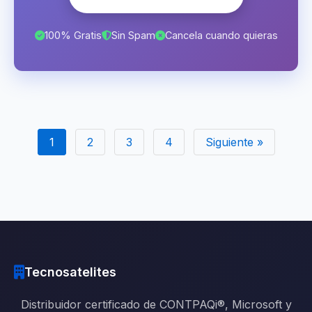
100% Gratis
Sin Spam
Cancela cuando quieras
1
2
3
4
Siguiente »
Tecnosatelites
Distribuidor certificado de CONTPAQi®, Microsoft y