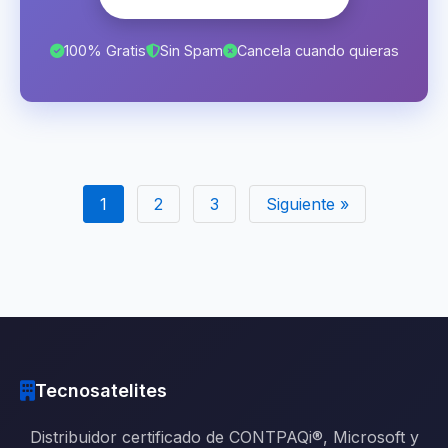
100% Gratis
Sin Spam
Cancela cuando quieras
1
2
3
Siguiente »
Tecnosatelites
Distribuidor certificado de CONTPAQi®, Microsoft y