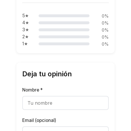
5★
0%
4★
0%
3★
0%
2★
0%
1★
0%
Deja tu opinión
Nombre *
Email (opcional)