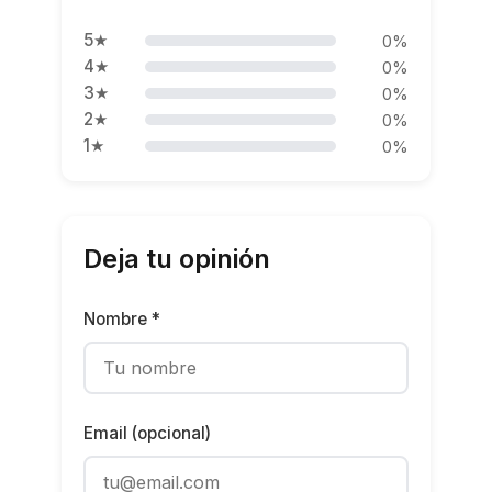
5★
0%
4★
0%
3★
0%
2★
0%
1★
0%
Deja tu opinión
Nombre *
Email (opcional)