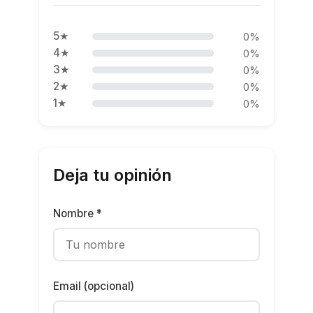
5★
0%
4★
0%
3★
0%
2★
0%
1★
0%
Deja tu opinión
Nombre *
Email (opcional)