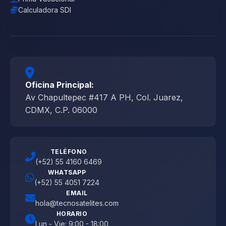
Calculadora SDI
Oficina Principal:
Av Chapultepec #417 A PH, Col. Juarez,
CDMX, C.P. 06000
TELÉFONO
(+52) 55 4160 6469
WHATSAPP
(+52) 55 4051 7224
EMAIL
hola@tecnosatelites.com
HORARIO
Lun - Vie: 9:00 - 18:00